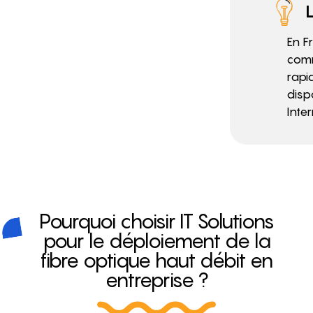
En F
comm
rapi
disp
Inter
Pourquoi choisir IT Solutions
pour le déploiement de la
fibre optique haut débit en
entreprise ?