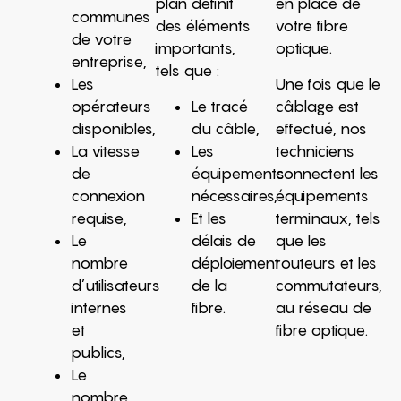
plan définit
en place de
communes
des éléments
votre fibre
de votre
importants,
optique.
entreprise,
tels que :
Les
Une fois que le
opérateurs
Le tracé
câblage est
disponibles,
du câble,
effectué, nos
La vitesse
Les
techniciens
de
équipements
connectent les
connexion
nécessaires,
équipements
requise,
Et les
terminaux, tels
Le
délais de
que les
nombre
déploiement
routeurs et les
d’utilisateurs
de la
commutateurs,
internes
fibre.
au réseau de
et
fibre optique.
publics,
Le
nombre