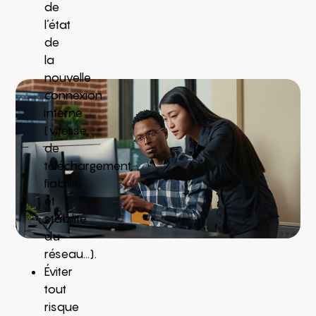
de
l’état
de
la
nouvelle
connexion
interne
(vitesse
de
téléchargement,
fiabilité
et
stabilité
du
réseau…).
Éviter
tout
risque