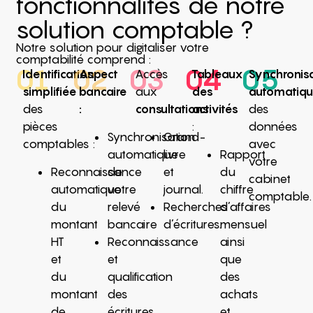
fonctionnalités de notre
solution comptable ?
Notre solution pour digitaliser votre
comptabilité comprend :
01
02
03
04
05
Identification
Aspect
Accès
Tableaux
Synchronis
simplifiée
bancaire
aux
des
automatiq
des
:
consultations
activités
:
des
pièces
:
données
Synchronisation
Grand-
comptables :
avec
automatique
livre
Rapport
votre
Reconnaissance
de
et
du
cabinet
automatique
votre
journal.
chiffre
comptable.
du
relevé
Recherches
d’affaires
montant
bancaire
d’écritures.
mensuel
HT
Reconnaissance
ainsi
et
et
que
du
qualification
des
montant
des
achats
de
écritures
et