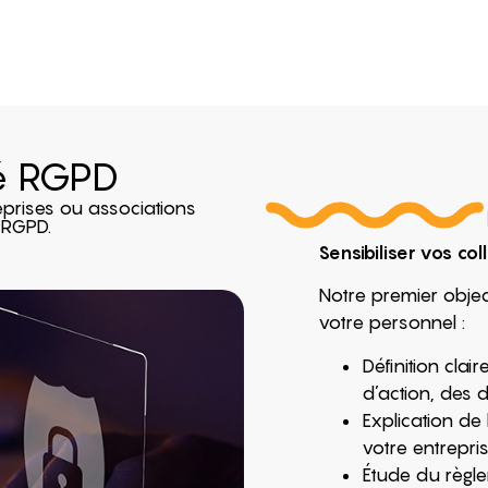
té RGPD
prises ou associations
 RGPD.
Sensibiliser vos co
Notre premier object
votre personnel :
Définition cla
d’action, des dr
Explication de
votre entrepris
Étude du règle