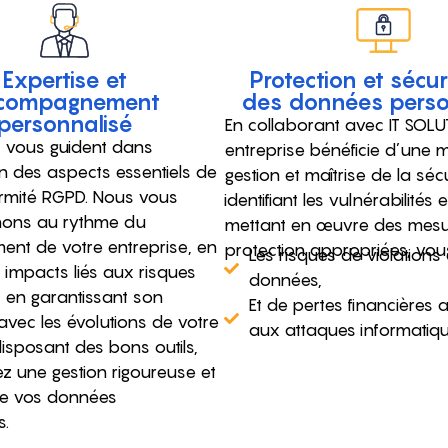
Expertise et
Protection et sécur
compagnement
des données perso
personnalisé
En collaborant avec IT SOLU
 vous guident dans
entreprise bénéficie d’une m
on des aspects essentiels de
gestion et maîtrise de la sécu
rmité RGPD. Nous vous
identifiant les vulnérabilités 
ons au rythme du
mettant en œuvre des mesu
nt de votre entreprise, en
protection appropriées, vous
Les risques de violations
 impacts liés aux risques
données,
 en garantissant son
Et de pertes financières 
avec les évolutions de votre
aux attaques informatiqu
 disposant des bons outils,
z une gestion rigoureuse et
e vos données
s.