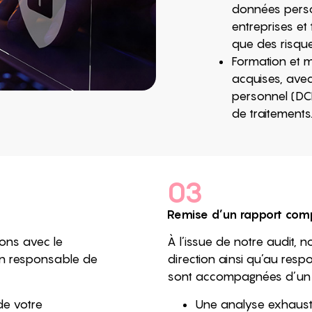
données perso
entreprises et
que des risque
Formation et 
acquises, avec
personnel (DCP
de traitements
03
Remise d’un rapport com
rons avec le
À l’issue de notre audit, 
un responsable de
direction ainsi qu’au res
sont accompagnées d’un r
de votre
Une analyse exhausti