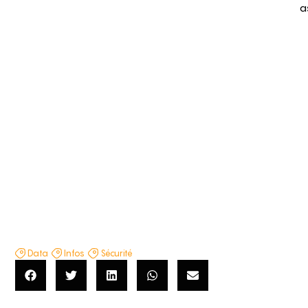
a
Data
Infos
Sécurité